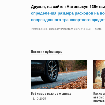
Друзья, на сайте «Автовыкуп 136» в
определения размера расходов на в
поврежденного транспортного средст
Размещено в
Ликбез автолюбителя
и отмечено
ДТП
,
осаго
.
Похожие публикации
Всё самое важное о шинах
Как са
автомо
13.10.2025
ключев