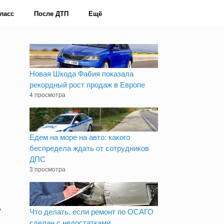
ласс
После ДТП
Ещё
Новая Шкода Фабия показала
рекордный рост продаж в Европе
4 просмотра
Едем на море на авто: какого
беспредела ждать от сотрудников
ДПС
3 просмотра
в
Что делать, если ремонт по ОСАГО
сделан с недостатками