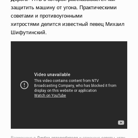
защитить машину от угона. Практическими
советами и противоугонными
хитростями делится известный певец Михаил
Шифутинский.
Размещено в
Ликбез автолюбителя
и отмечено
советы
,
угон
.