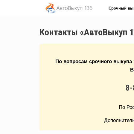
Перейти
Срочный вы
к
содержанию
Контакты «АвтоВыкуп 1
По вопросам срочного выкупа 
В
8-
По Ро
Дополнител