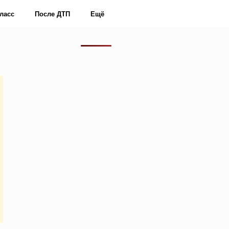
ласс
После ДТП
Ещё