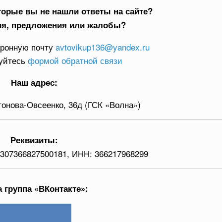
торые вы не нашли ответы на сайте?
ия, предложения или жалобы?
тронную почту
avtovikup136@yandex.ru
зуйтесь
формой обратной связи
Наш адрес:
нтонова-Овсеенко, 36д (ГСК «Волна»)
Реквизиты:
:
307366827500181,
ИНН:
366217968299
 группа «ВКонтакте»: