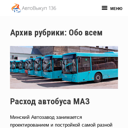
Перейти
к
МЕНЮ
содержанию
Архив рубрики:
Обо всем
Расход автобуса МАЗ
Минский Автозавод занимается
проектированием и постройкой самой разной