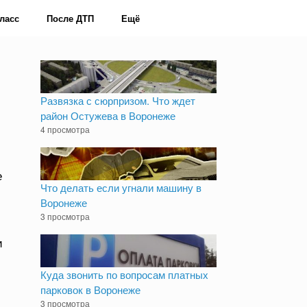
ласс
После ДТП
Ещё
о
Развязка с сюрпризом. Что ждет
район Остужева в Воронеже
4 просмотра
е
Что делать если угнали машину в
Воронеже
3 просмотра
и
Куда звонить по вопросам платных
парковок в Воронеже
3 просмотра