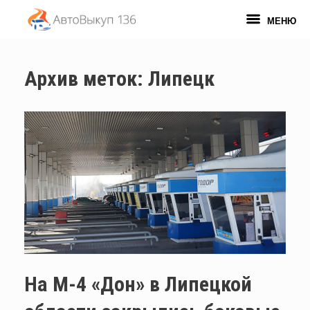
Перейти
к
МЕНЮ
содержанию
Архив меток:
Липецк
На М-4 «Дон» в Липецкой