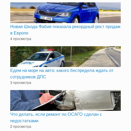
Новая Шкода Фабия показала рекордный рост продаж
в Европе
4 просмотра
Едем на море на авто: какого беспредела ждать от
сотрудников ДПС
3 просмотра
Что делать, если ремонт по ОСАГО сделан с
недостатками
2 просмотра