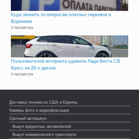
Куда звонить по вопросам платных парковок в
Воронеже
3 просмотра
Пользователей интернета удивила Лада Веста СВ
Кросс на 20-х дисках
3 просмотра
Доставка техники из США и Европы
Камеры фото и видеофиксации
Срочный автовыкуп
Выкуп кредитных автомобилей
Выкуп коммерческого транспорта