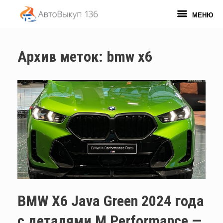
Перейти
к
МЕНЮ
содержанию
Архив меток:
bmw x6
BMW X6 Java Green 2024 года
с деталями M Performance —