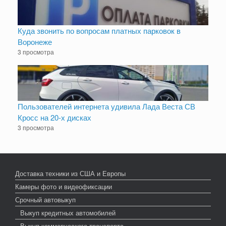
Куда звонить по вопросам платных парковок в
Воронеже
3 просмотра
Пользователей интернета удивила Лада Веста СВ
Кросс на 20-х дисках
3 просмотра
Доставка техники из США и Европы
Камеры фото и видеофиксации
Срочный автовыкуп
Выкуп кредитных автомобилей
Выкуп коммерческого транспорта