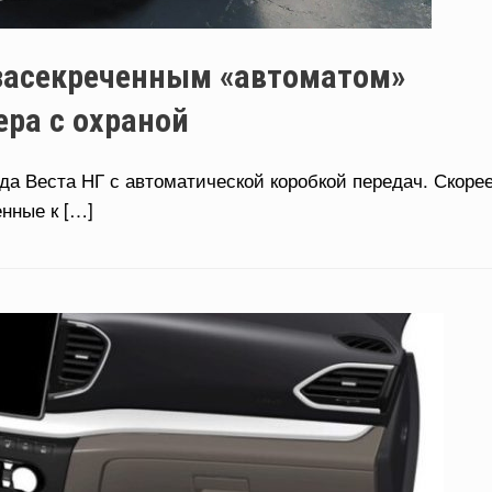
 засекреченным «автоматом»
ра с охраной
а Веста НГ с автоматической коробкой передач. Скоре
енные к […]