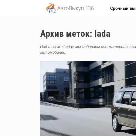
Перейти
Срочный вы
к
содержанию
Архив меток:
lada
Под тэгом «Lada» мы собираем все материалы с
автомобилей.