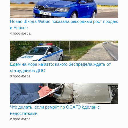
Новая Шкода Фабия показала рекордный рост продаж
в Европе
4 просмотра
Едем на море на авто: какого беспредела ждать от
сотрудников ДПС
3 просмотра
Что делать, если ремонт по ОСАГО сделан с
недостатками
2 просмотра