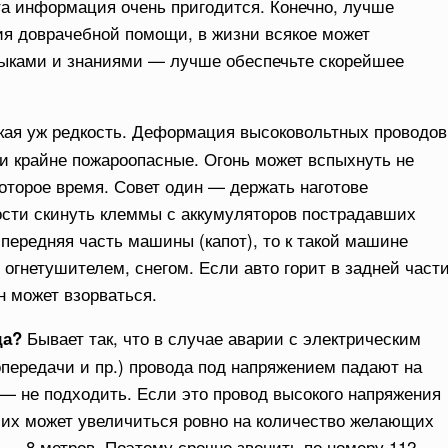
та информация очень пригодится. Конечно, лучше
ия доврачебной помощи, в жизни всякое может
авыками и знаниями — лучше обеспечьте скорейшее
кая уж редкость. Деформация высоковольтных проводов
и крайне пожароопасные. Огонь может вспыхнуть не
которое время. Совет один — держать наготове
ости скинуть клеммы с аккумуляторов пострадавших
передняя часть машины (капот), то к такой машине
огнетушителем, снегом. Если авто горит в задней част
н может взорваться.
Бывает так, что в случае аварии с электрическим
да?
передачи и пр.) провода под напряжением падают на
 — не подходить. Если это провод высокого напряжения
вших может увеличиться ровно на количество желающих
 — 8 метров. Поэтому срочно звонить по номеру 112,