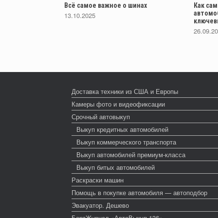
Всё самое важное о шинах
Как са
автомо
13.10.2025
ключев
26.09.2
Доставка техники из США и Европы
Камеры фото и видеофиксации
Срочный автовыкуп
Выкуп кредитных автомобилей
Выкуп коммерческого транспорта
Выкуп автомобилей премиум-класса
Выкуп битых автомобилей
Раскраски машин
Помощь в покупке автомобиля — автоподбор
Эвакуатор. Дешево
БортЖурнал «АвтоВыкуп 136»