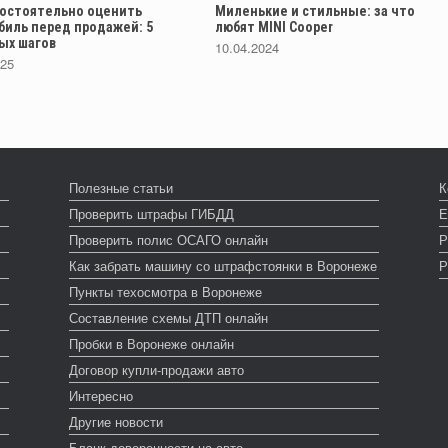
мостоятельно оценить
Миленькие и стильные: за что
биль перед продажей: 5
любят MINI Cooper
ых шагов
10.04.2024
025
Полезные статьи
К
Проверить штрафы ГИБДД
Е
Проверить полис ОСАГО онлайн
Р
Как забрать машину со штрафстоянки в Воронеже
Р
Пункты техосмотра в Воронеже
Составление схемы ДТП онлайн
Пробки в Воронеже онлайн
Договор купли-продажи авто
Интересно
Другие новости
Бланк доверенности на авто