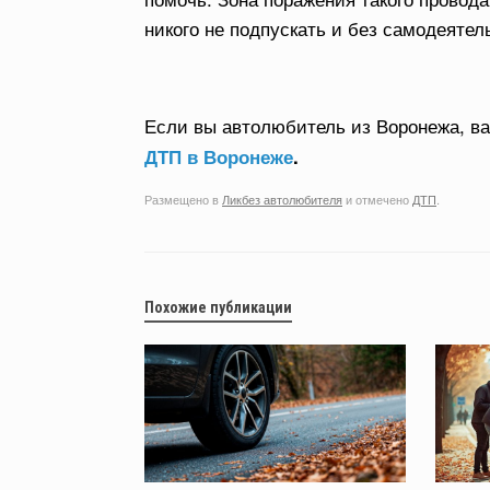
никого не подпускать и без самодеятел
Если вы автолюбитель из Воронежа, в
ДТП в Воронеже
.
Размещено в
Ликбез автолюбителя
и отмечено
ДТП
.
Похожие публикации