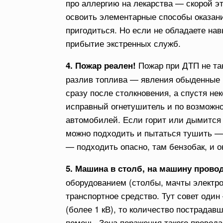
про аллергию на лекарства — скорой э
освоить элементарные способы оказан
пригодиться. Но если не обладаете н
прибытие экстренных служб.
Пожар при ДТП не та
4. Пожар реален!
разлив топлива — явления обыденные 
сразу после столкновения, а спустя не
исправный огнетушитель и по возможн
автомобилей. Если горит или дымится 
можно подходить и пытаться тушить — 
— подходить опасно, там бензобак, и о
5. Машина в столб, на машину прово
оборудованием (столбы, мачты электро
транспортное средство. Тут совет один
(более 1 кВ), то количество пострада
помочь. Зона поражения такого провода