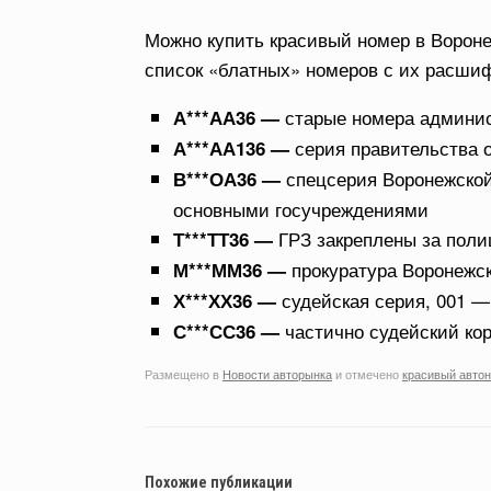
Можно купить красивый номер в Ворон
список «блатных» номеров с их расши
старые номера админис
А***АА36 —
серия правительства 
А***АА136 —
спецсерия Воронежской
В***ОА36 —
основными госучреждениями
ГРЗ закреплены за поли
Т***ТТ36 —
прокуратура Воронежск
М***ММ36 —
судейская серия, 001 —
Х***ХХ36 —
частично судейский ко
С***СС36 —
Размещено в
Новости авторынка
и отмечено
красивый авто
Похожие публикации