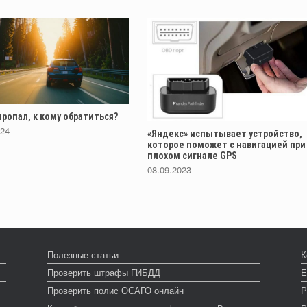
ропал, к кому обратиться?
024
«Яндекс» испытывает устройство,
которое поможет с навигацией при
плохом сигнале GPS
08.09.2023
Полезные статьи
К
Проверить штрафы ГИБДД
Е
Проверить полис ОСАГО онлайн
Р