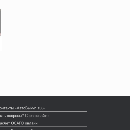
онтакты «АвтоВыкуп 136»
сть вопросы? Спрашивайте.
асчет ОСАГО онлайн