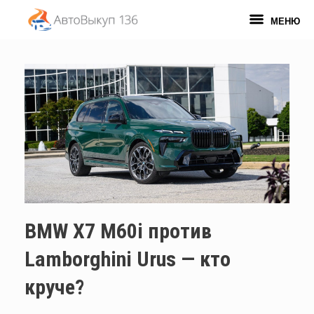
Перейти
к
МЕНЮ
содержанию
BMW X7 M60i против
Lamborghini Urus — кто
круче?