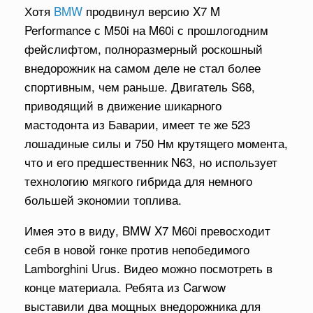
Хотя
BMW
продвинул версию X7 M
Performance с M50i на M60i с прошлогодним
фейслифтом, полноразмерный роскошный
внедорожник на самом деле не стал более
спортивным, чем раньше. Двигатель S68,
приводящий в движение шикарного
мастодонта из Баварии, имеет те же 523
лошадиные силы и 750 Нм крутящего момента,
что и его предшественник N63, но использует
технологию мягкого гибрида для немного
большей экономии топлива.
Имея это в виду, BMW X7 M60i превосходит
себя в новой гонке против непобедимого
Lamborghini Urus. Видео можно посмотреть в
конце материала. Ребята из Carwow
выставили два мощных внедорожника для