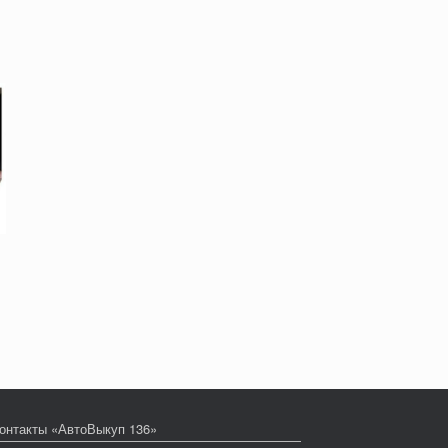
онтакты «АвтоВыкуп 136»