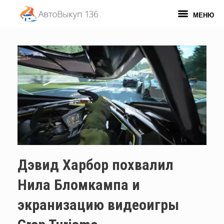
Перейти
к
МЕНЮ
содержанию
Дэвид Харбор похвалил
Нила Бломкампа и
экранизацию видеоигры