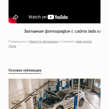
Заглавная фотография с сайта lada.ru
Размещено в
Новости авторынка
и отмечено
lada granta
,
Лада
.
Похожие публикации