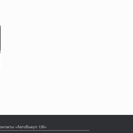
онтакты «АвтоВыкуп 136»