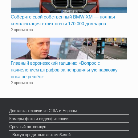
Соберите свой собственный BMW XM — полная
комплектация стоит почти 170 000 долларов
2 просмотра
Главный воронежский гаишник: «Вопрос с
начислением штрафов за неправильную парковку
пока не решён»
2 просмотра
Доставка техники из США и Европы
Камеры фото и видеофиксации
Срочный автовыкуп
Выкуп кредитных автомобилей