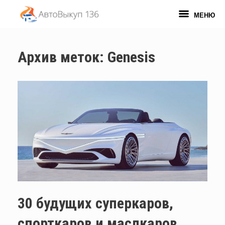
Перейти
к
МЕНЮ
содержанию
Архив меток:
Genesis
30 будущих суперкаров,
спорткаров и маслкаров,