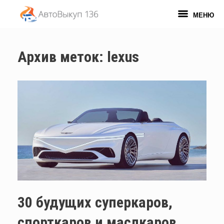
Перейти
к
МЕНЮ
содержанию
Архив меток:
lexus
30 будущих суперкаров,
спорткаров и маслкаров,