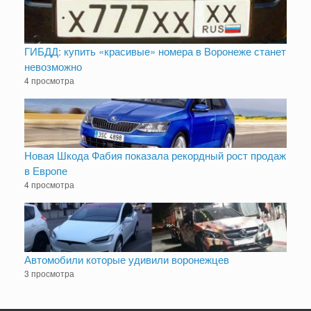
ГИБДД: купить «красивые» номера в Воронеже станет
невозможно
4 просмотра
Новая Шкода Фабия показала рекордный рост продаж
в Европе
4 просмотра
Автомобили которые удивили воронежцев
3 просмотра