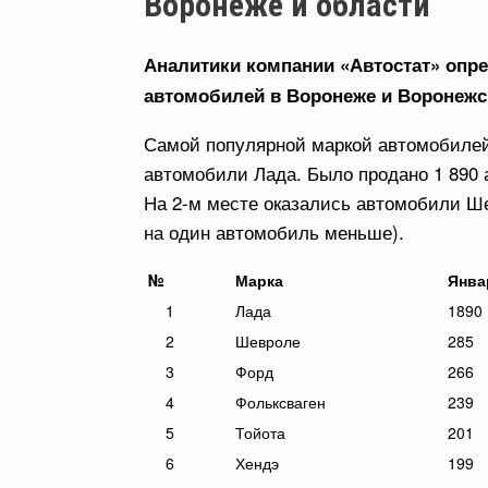
Воронеже и области
Аналитики компании «Автостат» оп
автомобилей в Воронеже и Воронежс
Самой популярной маркой автомобилей 
автомобили Лада. Было продано 1 890 а
На 2-м месте оказались автомобили Ше
на один автомобиль меньше).
№
Марка
Янва
1
Лада
1890
2
Шевроле
285
3
Форд
266
4
Фольксваген
239
5
Тойота
201
6
Хендэ
199