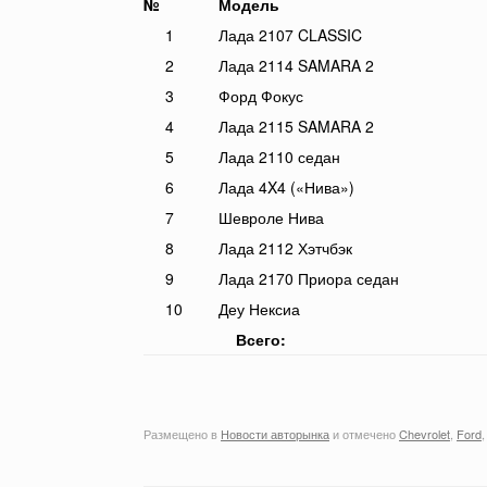
№
Модель
1
Лада 2107 CLASSIC
2
Лада 2114 SAMARA 2
3
Форд Фокус
4
Лада 2115 SAMARA 2
5
Лада 2110 седан
6
Лада 4X4 («Нива»)
7
Шевроле Нива
8
Лада 2112 Хэтчбэк
9
Лада 2170 Приора седан
10
Деу Нексиа
Всего:
Размещено в
Новости авторынка
и отмечено
Chevrolet
,
Ford