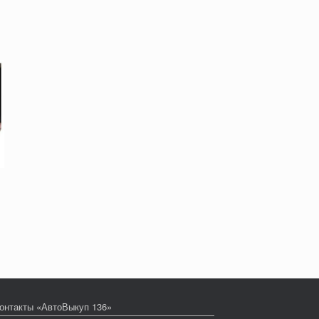
онтакты «АвтоВыкуп 136»